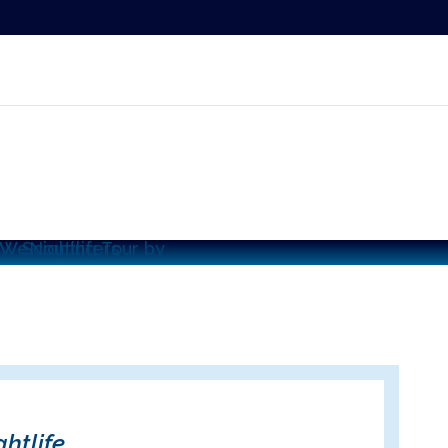
htlife