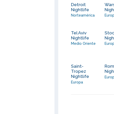
Detroit
War
Nightlife
Nigh
Norteamérica
Euro
Tel Aviv
Sto
Nightlife
Nigh
Medio Oriente
Euro
Saint-
Ro
Tropez
Nigh
Nightlife
Euro
Europa