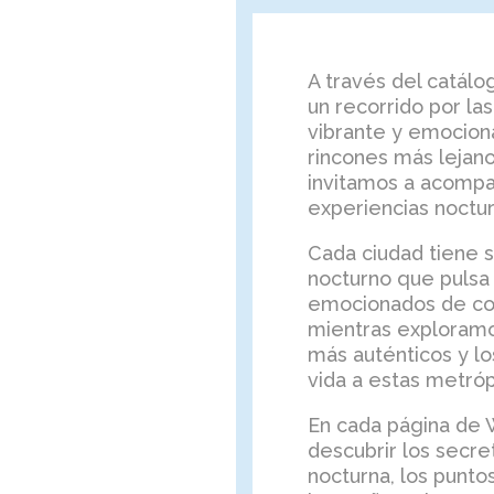
A través del catál
un recorrido por la
vibrante y emocion
rincones más lejano
invitamos a acompañ
experiencias noctur
Cada ciudad tiene su
nocturno que pulsa 
emocionados de com
mientras exploramos
más auténticos y l
vida a estas metróp
En cada página de W
descubrir los secre
nocturna, los punto