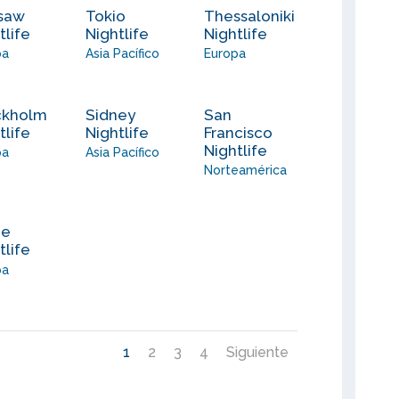
saw
Tokio
Thessaloniki
tlife
Nightlife
Nightlife
pa
Asia Pacífico
Europa
ckholm
Sidney
San
tlife
Nightlife
Francisco
Nightlife
pa
Asia Pacífico
Norteamérica
me
tlife
pa
1
2
3
4
Siguiente