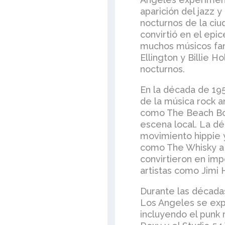
aparición del jazz y
nocturnos de la ciu
convirtió en el epic
muchos músicos fa
Ellington y Billie H
nocturnos.
En la década de 195
de la música rock an
como The Beach Bo
escena local. La dé
movimiento hippie y
como The Whisky a
convirtieron en imp
artistas como Jimi H
Durante las décadas
Los Angeles se exp
incluyendo el punk 