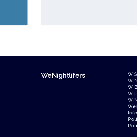
WeNightlifers
W S
W N
W B
W L
W 
WeN
Inf
Pol
Pol