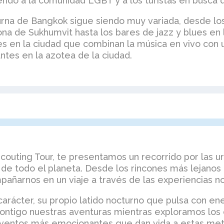
endo a la comunidad LGBT y a los turistas en busca 
cturna de Bangkok sigue siendo muy variada, desde l
na de Sukhumvit hasta los bares de jazz y blues en
s en la ciudad que combinan la música en vivo con
ntes en la azotea de la ciudad.
couting Tour, te presentamos un recorrido por las ur
de todo el planeta. Desde los rincones más lejanos 
mpañarnos en un viaje a través de las experiencias n
carácter, su propio latido nocturno que pulsa con en
ntigo nuestras aventuras mientras exploramos los c
eventos más emocionantes que dan vida a estas met