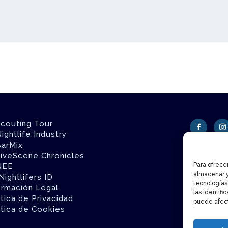
couting Tour
ightlife Industry
arMix
iveScene Chronicles
Para ofrece
NEE
almacenar y
ightlifers ID
tecnologías
ormación Legal
las identifi
ítica de Privacidad
puede afect
ítica de Cookies