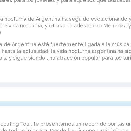
lares para los jóvenes y para aquellos que buscaban
vida nocturna de Argentina ha seguido evolucionando
o de vida nocturna, y otras ciudades como Mendoza y
e.
na de Argentina está fuertemente ligada a la música, el
 hasta la actualidad, la vida nocturna argentina ha s
país, y sigue siendo una atracción popular para los tu
couting Tour, te presentamos un recorrido por las ur
de todo el planeta. Desde los rincones más lejanos 