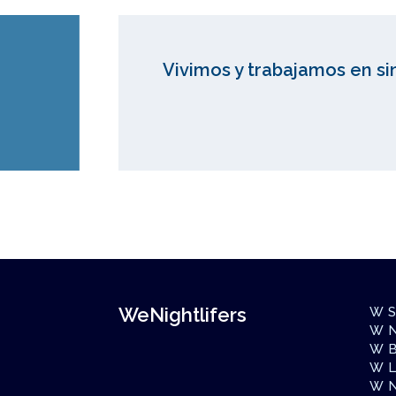
Vivimos y trabajamos en si
WeNightlifers
W S
W N
W B
W L
W 