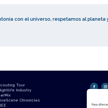
ntonía con el universo, respetamos al planeta 
couting Tour
ightlife Industry
arMix
iveScene Chronicles
Para ofrece
NEE