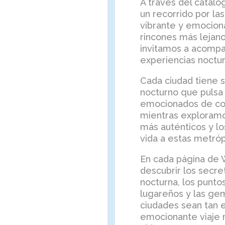
A través del catál
un recorrido por la
vibrante y emocion
rincones más lejano
invitamos a acompañ
experiencias noctur
Cada ciudad tiene su
nocturno que pulsa 
emocionados de com
mientras exploramos
más auténticos y l
vida a estas metróp
En cada página de W
descubrir los secre
nocturna, los punto
lugareños y las ge
ciudades sean tan 
emocionante viaje 