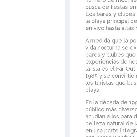
busca de fiestas en
Los bares y clubes
la playa principal d
en vivo hasta altas 
A medida que la pop
vida nocturna se ex
bares y clubes que
experiencias de fi
la isla es el Far Ou
1985 y se convirtió
los turistas que bu
playa.
En la década de 199
público más diverso
acudían a Ios para d
belleza natural de l
en una parte integra