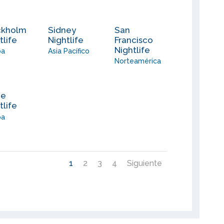
ckholm
Sidney
San
tlife
Nightlife
Francisco
Nightlife
pa
Asia Pacífico
Norteamérica
me
tlife
pa
1
2
3
4
Siguiente