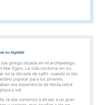
de Ios Nightlife
isla griega situada en el archipiélago
el Mar Egeo. La vida nocturna en Ios
 en la década de 1980, cuando la isla
destino popular para los jóvenes
ban una experiencia de fiesta única
laya y sol.
o, la isla comenzó a atraer a un gran
s y viajeros, que acudían a Ios en