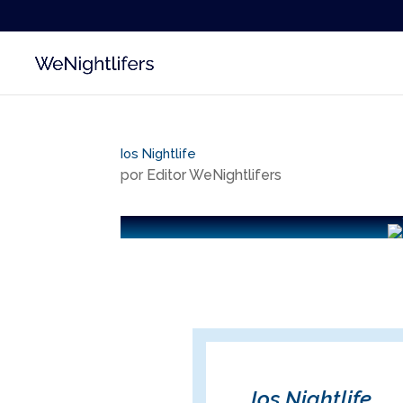
Ios Nightlife
por
Editor WeNightlifers
Ios Nightlife