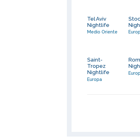
Tel Aviv
Sto
Nightlife
Nigh
Medio Oriente
Euro
Saint-
Ro
Tropez
Nigh
Nightlife
Euro
Europa