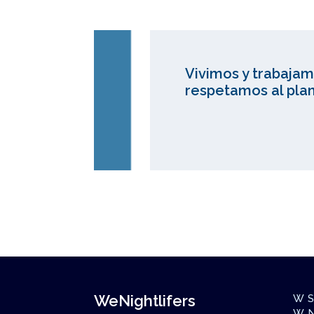
Vivimos y trabajam
respetamos al plan
WeNightlifers
W S
W N