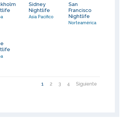
ckholm
Sidney
San
tlife
Nightlife
Francisco
Nightlife
pa
Asia Pacífico
Norteamérica
me
tlife
pa
1
2
3
4
Siguiente