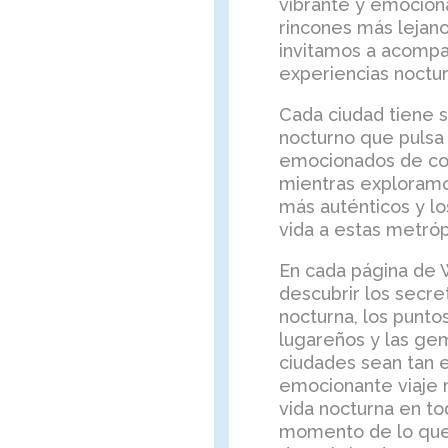
vibrante y emocion
rincones más lejano
invitamos a acompañ
experiencias noctur
Cada ciudad tiene su
nocturno que pulsa 
emocionados de com
mientras exploramos
más auténticos y l
vida a estas metróp
En cada página de W
descubrir los secre
nocturna, los punto
lugareños y las ge
ciudades sean tan 
emocionante viaje 
vida nocturna en to
momento de lo que