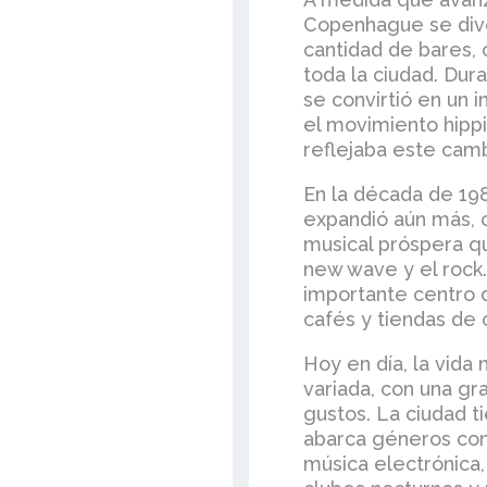
Copenhague se diver
cantidad de bares, 
toda la ciudad. Du
se convirtió en un 
el movimiento hippie
reflejaba este cambi
En la década de 19
expandió aún más, 
musical próspera q
new wave y el rock.
importante centro d
cafés y tiendas de 
Hoy en día, la vida
variada, con una gr
gustos. La ciudad 
abarca géneros como
música electrónica,